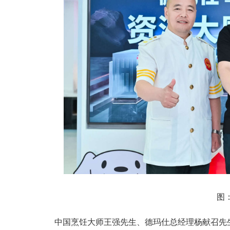
图
中国烹饪大师王强先生、德玛仕总经理杨献召先