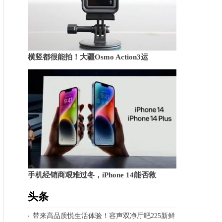
横竖都很能拍！大疆Osmo Action3运
手机经销商艰难过冬，iPhone 14能否救
头条
带来高品质悦生活体验！容声双净厅吧225新鲜