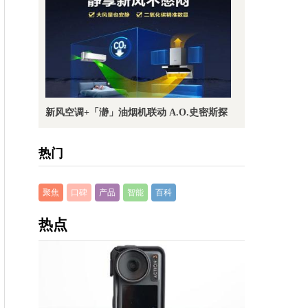
新风空调+「瀞」油烟机联动 A.O.史密斯探
热门
聚焦
口碑
产品
智能
百科
热点