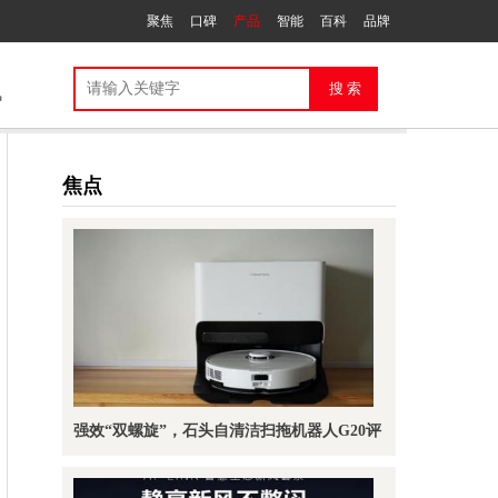
聚焦
口碑
产品
智能
百科
品牌
讯
焦点
强效“双螺旋”，石头自清洁扫拖机器人G20评