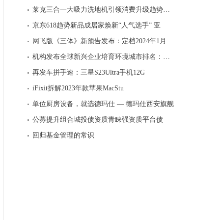
莱克三合一大吸力洗地机引领消费升级趋势，彰显
京东618趋势新品成居家焕新“人气选手” 亚
网飞版《三体》新预告发布：定档2024年1月
机构发布全球新兴企业培育环境城市排名：硅谷第
再发车拼手速：三星S23Ultra手机12G
iFixit拆解2023年款苹果MacStu
单位厨房设备，就选德玛仕 — 德玛仕西安旗舰
公募提升组合城投债资质青睐强资质平台债
回归基金管理的常识