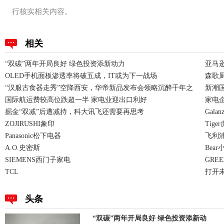
行核实相关内容。
相关
“双碳”两年开局良好 绿色投资添新动力
亚马
OLED手机面板渗透率将破五成，IT或为下一战场
森歌厨
“汉服古食器走秀”空降西安，华帝新品发布会领略沉醉千年之
新潮
国际航运费较高位跌超一半 家电业迎出口利好
家电
掘金“双减”后遭减持，科大讯飞还需要再思考
Gala
ZOJIRUSHI象印
Tige
Panasonic松下电器
飞利浦P
A.O.史密斯
Bear
SIEMENS西门子家电
GRE
TCL
打开
头条
“双碳”两年开局良好 绿色投资添新动